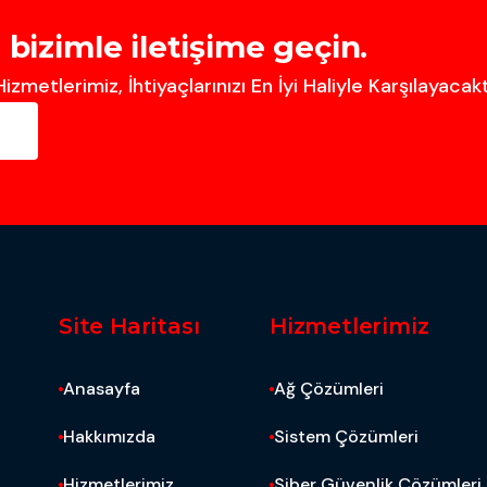
n
b
i
z
i
m
l
e
i
l
e
t
i
ş
i
m
e
g
e
ç
i
n
.
izmetlerimiz, İhtiyaçlarınızı En İyi Haliyle Karşılayacakt
Site Haritası
Hizmetlerimiz
Anasayfa
Ağ Çözümleri
Hakkımızda
Sistem Çözümleri
Hizmetlerimiz
Siber Güvenlik Çözümleri