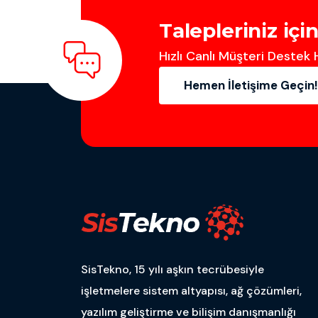
T
a
l
e
p
l
e
r
i
n
i
z
i
ç
i
Hızlı Canlı Müşteri Destek H
Hemen İletişime Geçin!
SisTekno, 15 yılı aşkın tecrübesiyle
işletmelere sistem altyapısı, ağ çözümleri,
yazılım geliştirme ve bilişim danışmanlığı