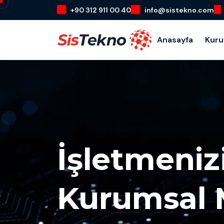
+90 312 911 00 40
info@sistekno.com
Anasayfa
Kur
İşletmeniz
Kurumsal 