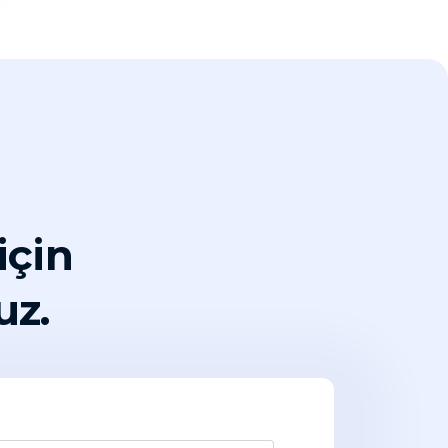
için
uz.