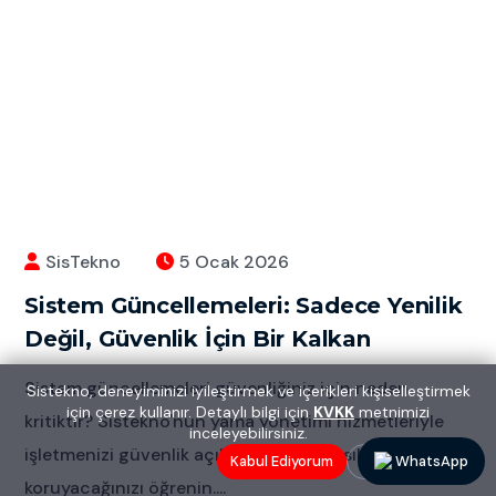
SisTekno
5 Ocak 2026
Sistem Güncellemeleri: Sadece Yenilik
Değil, Güvenlik İçin Bir Kalkan
Sistem güncellemeleri güvenliğiniz için neden
Sistekno, deneyiminizi iyileştirmek ve içerikleri kişiselleştirmek
için çerez kullanır. Detaylı bilgi için
KVKK
metnimizi
kritiktir? Sistekno'nun yama yönetimi hizmetleriyle
inceleyebilirsiniz.
işletmenizi güvenlik açıklarına karşı nasıl
Kabul Ediyorum
Reddediyorum
WhatsApp
koruyacağınızı öğrenin....