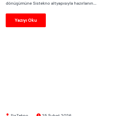
dönüşümüne Sistekno altyapısıyla hazırlanın....
Yazıyı Oku
SisTekno
25 Şubat 2026