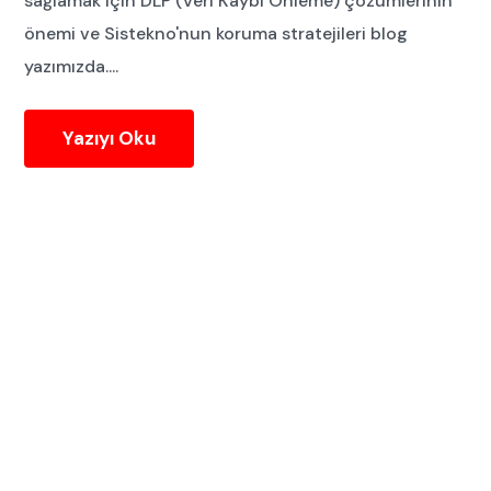
sağlamak için DLP (Veri Kaybı Önleme) çözümlerinin
önemi ve Sistekno'nun koruma stratejileri blog
yazımızda....
Yazıyı Oku